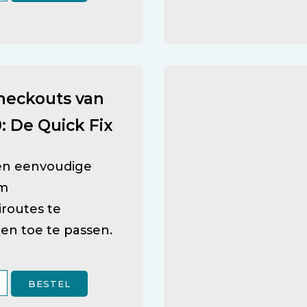
Checkouts van
0: De Quick Fix
 en eenvoudige
m
iroutes te
en toe te passen.
BESTEL