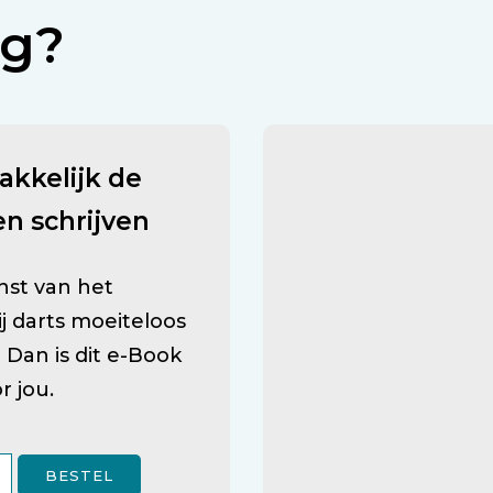
ag?
akkelijk de
en schrijven
unst van het
bij darts moeiteloos
Dan is dit e-Book
r jou.
BESTEL