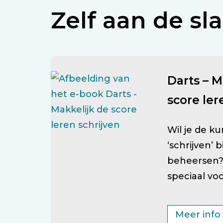
Zelf aan de sl
Darts – M
score ler
Wil je de k
‘schrijven’ 
beheersen? 
speciaal voo
Meer info