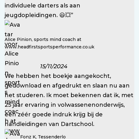
individuele darters als aan
jeugdopleidingen. 😃💥”
Alice Pinion, sports mind coach at
www.headfirstsportsperformance.co.uk
15/11/2024
We hebben het boekje aangekocht,
gedownload en afgedrukt en slaan nu aan
het studeren. Ik moet bekennen dat ik, met
25 jaar ervaring in volwassenenonderwijs,
een zéér goede indruk krijg bij de
handleidingen van Dartschool.
Fonz K, Tessenderlo