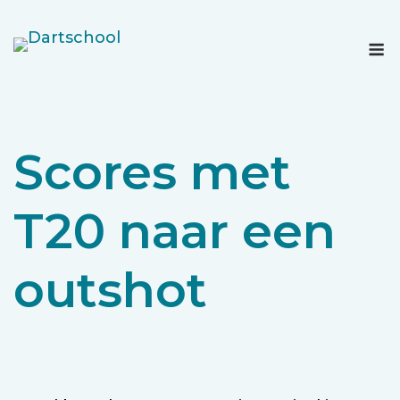
Ga
naar
M
de
inhoud
Scores met
T20 naar een
outshot