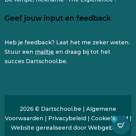
Geef jouw input en feedback
Heb je feedback? Laat het me zeker weten.
Stuur een
mailtje
en draag bij tot het
succes Dartschool.be.
2026 © Dartschool.be |
Algemene
Voorwaarden
|
Privacybeleid
|
Cookiebeleid
|
0
Website gerealiseerd door
Webgebouw